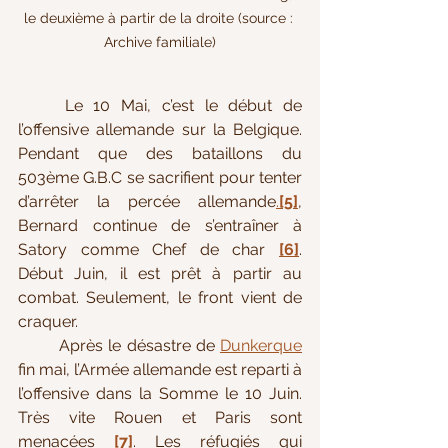
le deuxième à partir de la droite (source : 
Archive familiale)
Le 10 Mai, c’est le début de 
l’offensive allemande sur la Belgique. 
Pendant que des bataillons du 
503ème G.B.C se sacrifient pour tenter 
d’arrêter la percée allemande
.
[5]
, 
Bernard continue de s’entraîner à 
Satory comme Chef de char 
[6]
. 
Début Juin, il est prêt à partir au 
combat. Seulement, le front vient de 
craquer.
Après le désastre de 
Dunkerque
fin mai, l’Armée allemande est reparti à 
l’offensive dans la Somme le 10 Juin. 
Très vite Rouen et Paris sont 
menacées 
[7]
. Les réfugiés qui 