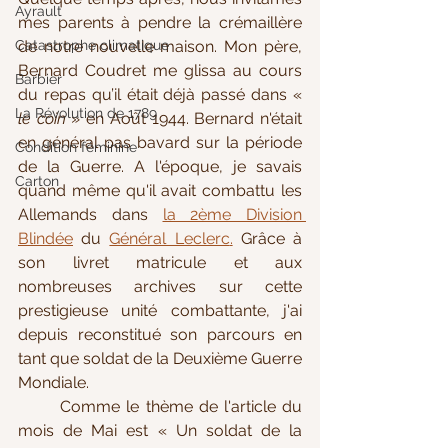
Ayrault
mes parents à pendre la crémaillère 
Catastrophe climatique
de notre nouvelle maison. Mon père, 
Bernard Coudret me glissa au cours 
Barbier
du repas qu’il était déjà passé dans « 
La Révolution de 1789
le coin
 » en Août 1944. Bernard n'était 
en général pas bavard sur la période 
Condition féminine
de la Guerre. A l'époque, je savais 
Carton
quand même qu'il avait combattu les 
Allemands dans 
la 2ème Division 
Blindée
 du 
Général Leclerc
.
 Grâce à 
son livret matricule et aux 
nombreuses archives sur cette 
prestigieuse unité combattante, j'ai 
depuis reconstitué son parcours en 
tant que soldat de la Deuxième Guerre 
Mondiale. 
	Comme le thème de l'article du 
mois de Mai est 
« Un soldat de la 