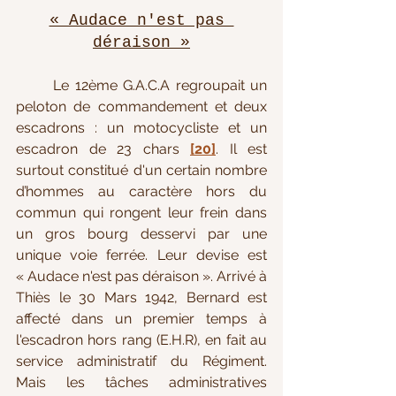
« Audace n'est pas 
déraison »
Le 12ème G.A.C.A regroupait un 
peloton de commandement et deux 
escadrons : un motocycliste et un 
escadron de 23 chars 
[20]
. Il est 
surtout constitué d'un certain nombre 
d’hommes au caractère hors du 
commun qui rongent leur frein dans 
un gros bourg desservi par une 
unique voie ferrée. 
Leur devise est 
« Audace n'est pas déraison »
. 
Arrivé à 
Thiès le 30 Mars 1942, 
Bernard est 
affecté dans un premier temps à 
l'escadron hors rang (E.H.R), en fait au 
service administratif du Régiment. 
Mais les tâches administratives 