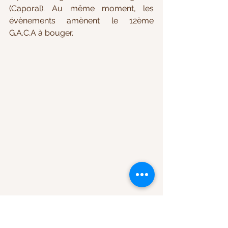
(Caporal). Au même moment, les 
évènements amènent le 12ème 
G.A.C.A à bouger.
Insigne du 12ème Régiment de Chasseurs 
d'Afrique  (source : Wikipedia)