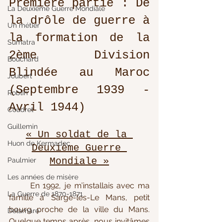
Première partie : De 
La Deuxième Guerre Mondiale
la drôle de guerre à 
Un métier
la formation de la 
Sumatra
2ème Division 
Bouchard
Blindée au Maroc 
Joubert
(Septembre 1939 - 
Roblin
Avril 1944)
Coudret
Guillemin
« 
Un soldat de la 
Huon de Kermadec
Deuxième Guerre 
Mondiale 
»
Paulmier
Les années de misère
En 1992, je m’installais avec ma 
La Guerre de 1870-1871
famille à 
Sargé-les-Le Mans
, petit 
bourg proche de la ville du Mans. 
Delamare
Quelque temps après, nous invitâmes 