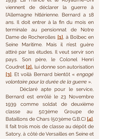
viennent de déclarer la guerre à 
l’Allemagne hitlérienne. Bernard a 18 
ans. Il doit entrer à la fin du mois en 
terminale au pensionnat de Notre 
Dame de Rocherolles 
[1]
, à Bolbec en 
Seine Maritime. Mais il n’est guère 
attiré par les études. Il veut servir son 
pays. Son père, le Colonel Henri 
Coudret 
[2]
,
 lui donne son autorisation 
[3]
. Et voilà Bernard bientôt « 
engagé 
volontaire pour la durée de la guerre
 ».
Déclaré apte pour le service, 
Bernard est enrôlé le 23 Novembre 
1939 comme soldat de deuxième 
classe au 503ème Groupe de 
Bataillons de Chars (503ème G.B.C) 
[4]
. 
Il fait trois mois de classe au dépôt de 
Satory, à côté de Versailles en Seine et 