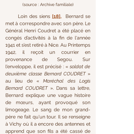
(source : Archive familiale)
	Loin des siens
[18],
 Bernard se 
met à correspondre avec son père. Le 
Général Henri Coudret a été placé en 
congés d’activités à la fin de l'année 
1941 et s’est retiré à Nice. Au Printemps 
1942, il reçoit un courrier en 
provenance de Segou. Sur 
l'enveloppe, il est précisé : « 
soldat de 
deuxième classe Bernard COUDRET
 » 
au lieu de « 
Maréchal des Logis 
Bernard COUDRET
 ». Dans sa lettre, 
Bernard explique une vague histoire 
de mœurs, ayant provoqué son 
limogeage. Le sang de mon grand-
père ne fait qu'un tour. Il se renseigne 
à Vichy où il a encore des antennes et 
apprend que son fils a été cassé de 