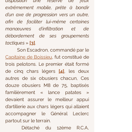
disposition une réserve de feux 
extrêmement mobile, prête à bondir 
d’un axe de progression vers un autre, 
afin de faciliter lui-même certaines 
manœuvres d’infiltration et de 
débordement de ses groupements 
tactiques
 » 
[3]
. 
	Son Escadron, commandé par le 
Capitaine de Boissieu
, fut constitué de 
trois pelotons. Le premier était formé 
de cinq chars légers 
[4]
, les deux 
autres de six obusiers chacun, Ces 
douze obusiers M8 de 75, baptisés 
familièrement « lance patates » 
devaient assurer le meilleur appui 
d’artillerie aux chars légers qui allaient 
accompagner le Général Leclerc 
partout sur le terrain. 
	Détaché du 12ème R.C.A, 