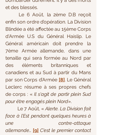
bombarder durement. Il y a des morts 
et des blessés.
	Le 6 Août, la 2ème D.B reçoit 
enfin son ordre d’opération. La Division 
Blindée a été affectée au 15ème Corps 
d'Armée U.S du Général Haislip. Le 
Général américain doit prendre la 
7ème Armée allemande, dans une 
tenaille qui sera formée au Nord par 
des éléments britanniques et 
canadiens et au Sud à partir du Mans 
par son Corps d’Armée 
[8]
. Le Général 
Leclerc résume à ses propres chefs 
de corps : « 
Il s'agit de partir plein Sud 
pour être engagés plein Nord
».
	Le 7 Août, « 
Alerte. La Division fait 
face à l’Est pendant quelques heures à 
une contre-attaque 
allemande…
[9]
C’est le premier contact 