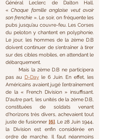
Général Leclerc de Dalton Hall. 
« 
Chaque famille anglaise veut avoir 
son frenchie 
». Le soir, on fréquente les 
pubs jusqu’au couvre-feu. Les Corses 
du peloton y chantent en polyphonie. 
Le jour, les hommes de la 2ème D.B 
doivent continuer de s'entraîner à tirer 
sur des cibles mobiles, en attendant le 
débarquement.
	Mais l
a 2ème D.B ne participera 
pas au 
D-Day
 le 6 Juin. En effet, les 
Américains avaient jugé l’entraînement 
de la « French Division » insuffisant. 
D'autre part, les unités de la 2ème D.B, 
constituées de soldats venant 
d'horizons très divers, achevaient tout 
juste de fusionner 
[6]
. L
e 28 Juin 1944, 
la Division est enfin considérée en 
ordre de marche. Il faut néanmoins 