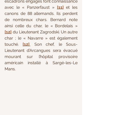
escadrons engagés font connaissance 
avec le 
« Panzerfaust »
[11]
 et les 
canons de 88 allemands. Ils perdent 
de nombreux chars. Bernard note 
ainsi celle du char, le 
« Bordelais » 
[12]
du Lieutenant Zagrodski. Un autre 
char ; le « Navarre » est également 
touché. 
[12]
.
 Son chef, le Sous-
Lieutenant d’Arcangues sera évacué 
mourant sur l’hôpital provisoire 
américain installé à Sargé-les-Le 
Mans. 