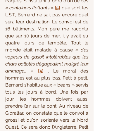
Pâques. S'installant à bord d'un de ces 
« 
containers flottants
 » 
[5]
 que sont les 
L.S.T, Bernard ne sait pas encore quel 
sera leur destination. Le convoi est de 
16 bâtiments. Mon père me raconta 
que sur 10 jours de mer, il y avait eu 
quatre jours de tempête. Tout le 
monde était malade à cause « 
des 
vapeurs de gasoil intolérables que les 
chars ballotés dégageaient malgré leur 
arrimage…
 » 
[5]
 . Le moral des 
hommes est au plus bas. Petit à petit, 
Bernard s’habitue aux « beans » servis 
tous les jours à bord. Une fois par 
jour, les hommes doivent aussi 
prendre l’air sur le pont. Au niveau de 
Gibraltar, on constate que le convoi a 
grossi et qu’on s’oriente vers le Nord 
Ouest. Ce sera donc l’Angleterre. Petit 