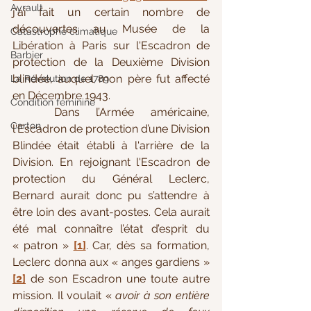
Ayrault
j'ai fait un certain nombre de 
découvertes au Musée de la 
Catastrophe climatique
Libération à Paris sur l'Escadron de 
Barbier
protection de la Deuxième Division 
blindée, auquel mon père fut affecté 
La Révolution de 1789
en Décembre 1943. 
Condition féminine
	Dans l’Armée américaine, 
Carton
l'Escadron de protection d’une Division 
Blindée était établi à l'arrière de la 
Division. En rejoignant l'Escadron de 
protection du Général Leclerc, 
Bernard aurait donc pu s’attendre à 
être loin des avant-postes. Cela aurait 
été mal connaître l’état d’esprit du 
« patron » 
[1]
. Car, dès sa formation, 
Leclerc donna aux « anges gardiens » 
[2]
 de son Escadron une toute autre 
mission. Il voulait « 
avoir à son entière 