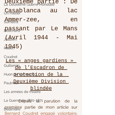
Deuxième partie : De 
La Deuxième Guerre Mondiale
Casablanca au lac 
Un métier
Ammer-zee, en 
Sumatra
passant par Le Mans 
Bouchard
(Avril 1944 - Mai 
Joubert
1945)
Roblin
Coudret
Les « anges gardiens » 
Guillemin
de l’Escadron de 
protection de la  
Huon de Kermadec
Deuxième Division 
Paulmier
blindée
Les années de misère
La Guerre de 1870-1871
	Depuis la parution de la 
première partie de mon article sur 
Delamare
Bernard Coudret engagé volontaire
, 