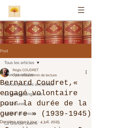
Post
Tous les articles
Régis COUDRET
Tous les articles
6 juin 2024
21 min de lecture
Bernard Coudret,«
Cartes postales anciennes
engagé volontaire
La Vendée angevine
pour la durée de la
Le Thoureil
guerre » (1939-1945)
Article de presse
Dernière mise à jour :
4 juil. 2025
La Grande Guerre