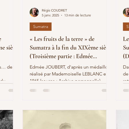
Régis COUDRET
Delamare
Ayrault
Catastrophe climatique
5 janv. 2025
13 min de lecture
Sumatra
S
e 1789
Condition féminine
Carton
e
« Les fruits de la terre » de
Le
e siècle
Sumatra à la fin du XIXème siècle
Su
(Troisième partie : Edmée
(D
JOUBERT)
és… de
Edmée JOUBERT, d'après un médaillon
Da
réalisé par Mademoiselle LEBLANC en
de
endu…
1865 (source : Archive personnelle)
re
katau »
Préambule Dans cette...
la 