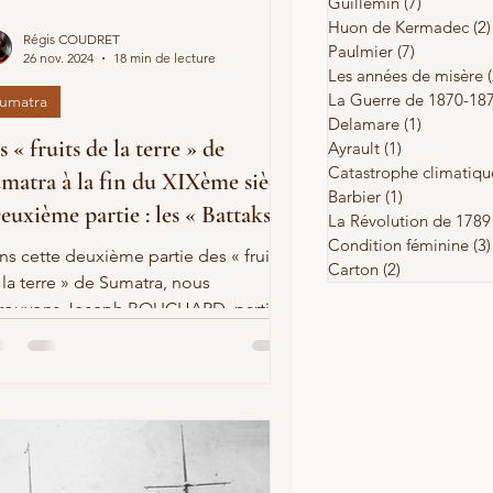
Guillemin
(7)
7 posts
Huon de Kermadec
(2)
Régis COUDRET
Paulmier
(7)
7 posts
26 nov. 2024
18 min de lecture
Les années de misère
La Guerre de 1870-18
umatra
Delamare
(1)
1 post
s « fruits de la terre » de
Ayrault
(1)
1 post
Catastrophe climatiqu
matra à la fin du XIXème siècle
Barbier
(1)
1 post
euxième partie : les « Battaks »)
La Révolution de 1789
Condition féminine
(3)
ns cette deuxième partie des « fruits
Carton
(2)
2 posts
 la terre » de Sumatra, nous
trouvons Joseph BOUCHARD, parti à
rencontre des « Battaks » .