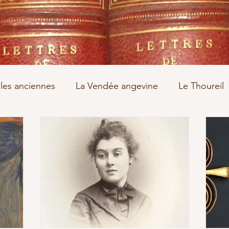
les anciennes
La Vendée angevine
Le Thoureil
ande Guerre
La Deuxième Guerre Mondiale
Bouchard
Joubert
Roblin
Coudret
madec
Paulmier
Les années de misère