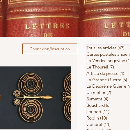
Tous les articles
(43)
43
Connexion/Inscription
Cartes postales ancie
La Vendée angevine
(4
Le Thoureil
(7)
7 posts
Article de presse
(4)
4 
La Grande Guerre
(5)
5
La Deuxième Guerre 
Un métier
(2)
2 posts
Sumatra
(4)
4 posts
Bouchard
(6)
6 posts
Joubert
(11)
11 posts
Roblin
(10)
10 posts
Coudret
(11)
11 posts