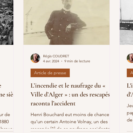
Régis COUDRET
4 avr. 2024
9 min de lecture
Article de presse
A
e
L’incendie et le naufrage du «
L'
e siècle
Ville d’Alger » : un des rescapés
d'
raconta l’accident
Je
pa
ur de
Henri Bouchard eut moins de chance
de 
 1880
qu’un certain Antoine Volnay, un des
y a
ombreuse
rescapés [1] de ce naufrage accidentel.