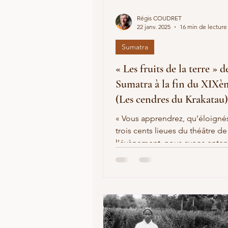
Régis COUDRET
La Guerre de 1870-1871
22 janv. 2025
16 min de lecture
Sumatra
Barbier
La Révolution d
« Les fruits de la terre » d
Sumatra à la fin du XIXèm
(Les cendres du Krakatau)
« Vous apprendrez, qu’éloign
trois cents lieues du théâtre de
l’évènement, nous avons ent
toutes les explosions… du Kra