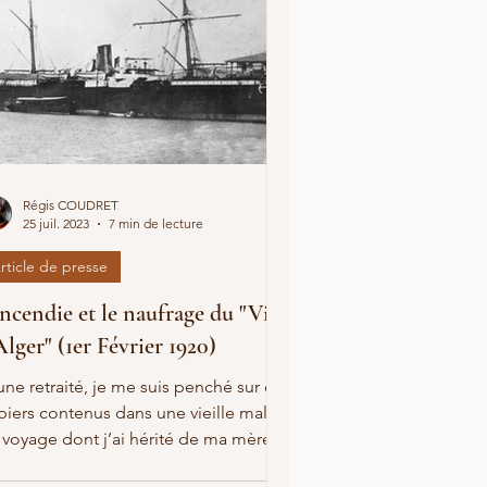
Régis COUDRET
25 juil. 2023
7 min de lecture
rticle de presse
incendie et le naufrage du "Ville
Alger" (1er Février 1920)
une retraité, je me suis penché sur des
piers contenus dans une vieille malle
voyage dont j’ai hérité de ma mère, il
 déjà une...