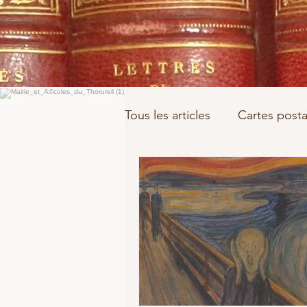
Tous les articles
Cartes posta
Article de presse
La Gr
Un métier
Sumatra
Guillemin
Huon de Ker