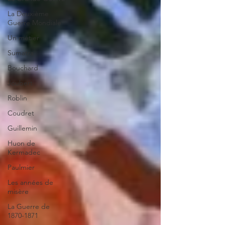
La Deuxième
Guerre Mondiale
Un métier
Sumatra
Bouchard
Joubert
Roblin
Coudret
Guillemin
Huon de
Kermadec
Paulmier
Les années de
misère
La Guerre de
1870-1871