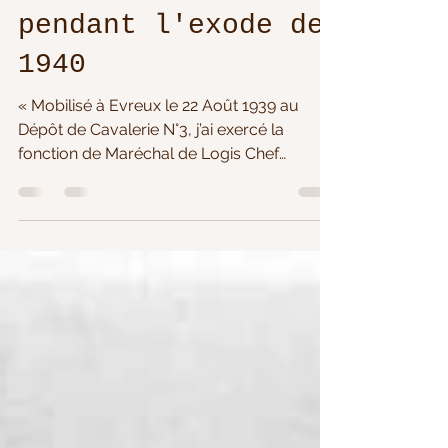
Roger GUILLEMIN
pendant l'exode de
1940
« Mobilisé à Evreux le 22 Août 1939 au
Dépôt de Cavalerie N°3, j’ai exercé la
fonction de Maréchal de Logis Chef
Comptable à l’Escadron Hors Rang (E.H.R)
de cette unité, de la déclaration de la
guerre le 2 Septembre 1939 à ma
démobilisation à Fleurance (Gers) le 9
Septembre 1940. ». C’est en ces termes que
Roger GUILLEMIN commença un journal
en Novembre 1941 à Sotteville-lès-Rouen.