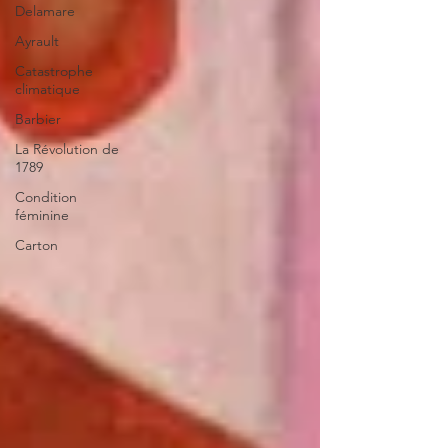
Delamare
Ayrault
Catastrophe
climatique
Barbier
La Révolution de
1789
Condition
féminine
Carton