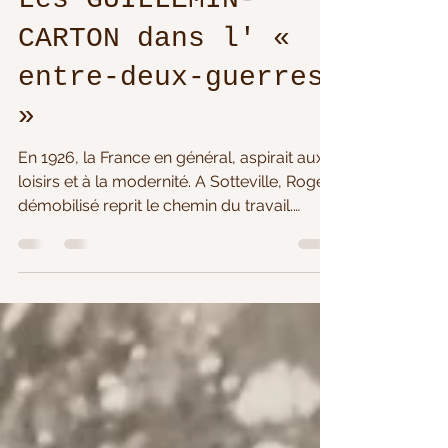
21 juin
16 min de lecture
Guillemin
Les GUILLEMIN-
CARTON dans l' «
entre-deux-guerres
»
En 1926, la France en général, aspirait aux
loisirs et à la modernité. A Sotteville, Roger
démobilisé reprit le chemin du travail.
Cependant, il était toujours attiré par la
musique et le théâtre. Le soir, il multiplia
donc les activités culturelles. Un de ses
loisirs lui permit de faire la connaissance de
sa future épouse, Suzanne CARTON.
Suzanne appartenait à une famille en