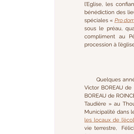
l’Eglise, les confi
bénédiction des li
spéciales « 
Pro dom
sous le préau, quat
compliment au Pèr
procession à l’égli
	Quelques années auparavant, Félicité Marie PARAGE avait perdu son époux Alfred 
Victor BOREAU de R
BOREAU de ROINCE ra
Taudière » au Thou
les locaux de l’é
vie terrestre,  Fé