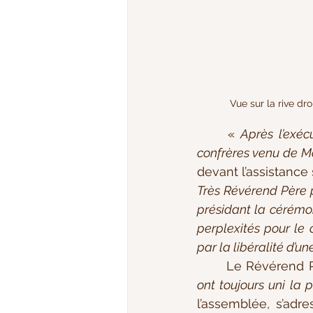
Vue sur la rive dro
	« 
Après l’exéc
confrères venu de Mo
devant l’assistance
Très Révérend Père po
présidant la cérémo
perplexités pour le 
par la libéralité d’u
	Le Révérend P
ont toujours uni la 
l’assemblée, s’adre