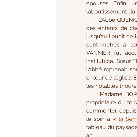
épouses. Enfin, u
l’aboutissement du 
	L’Abbé QUENION ouvrit la marche avec le Père Abbé, Paul VANNIER, précédés par 
des enfants de ch
jusqu’au lieudit de 
cent mètres à parc
VANNIER fut accue
institutrice, Sœur 
l’Abbé reprenait so
chœur de l’église. E
les notables thourei
	Madame BOREAU de ROINCE était non seulement donatrice mais également 
propriétaire du ter
commenter, depuis l
le soin à « 
la Sem
tableau du paysage 
an.