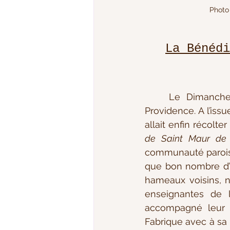
Photo 
La Bénédi
	Le Dimanche 10 Juillet 1898, l’Abbé QUENION pouvait remercier la Divine 
Providence. A l’iss
allait enfin récolte
de Saint Maur de Gl
communauté paroissi
que bon nombre d’
hameaux voisins, 
enseignantes de 
accompagné leur M
Fabrique avec à sa 