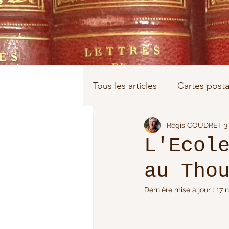
Tous les articles
Cartes posta
La Grande Guerre
Régis COUDRET
La D
3
L'Ecol
au Tho
Roblin
Coudret
Gui
Dernière mise à jour :
17 
La Guerre de 1870-1871