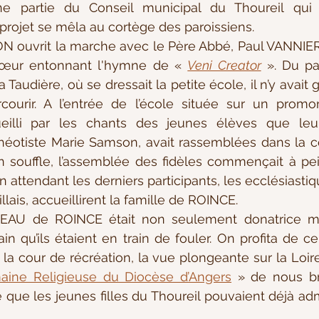
ne partie du Conseil municipal du Thoureil qui 
projet se mêla au cortège des paroissiens.
œur entonnant l'hymne de « 
Veni Creator
 ». Du par
la Taudière, où se dressait la petite école, il n’y avait
ourir. A l’entrée de l’école située sur un promont
illi par les chants des jeunes élèves que leur 
Théotiste Marie Samson, avait rassemblées dans la co
n souffle, l’assemblée des fidèles commençait à pein
n attendant les derniers participants, les ecclésiastiqu
llais, accueillirent la famille de ROINCE. 
rain qu’ils étaient en train de fouler. On profita de 
a cour de récréation, la vue plongeante sur la Loire.
aine Religieuse du Diocèse d’Angers
 » de nous br
que les jeunes filles du Thoureil pouvaient déjà adm