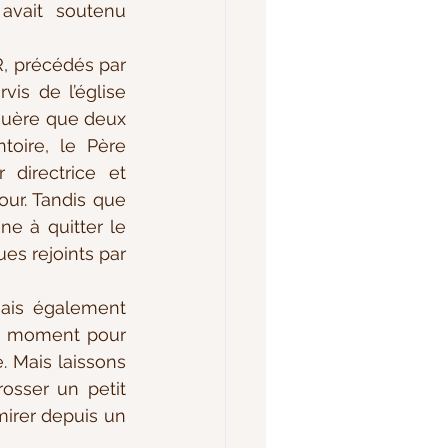
avait soutenu 
vis de l’église 
 guère que deux 
oire, le Père 
directrice et 
ur. Tandis que 
e à quitter le 
es rejoints par 
ce moment pour 
 Mais laissons 
osser un petit 
irer depuis un 