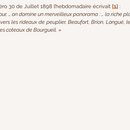
ro 30 de Juillet 1898 l’hebdomadaire écrivait 
[1]
 :
our, … on domine un merveilleux panorama : … la riche pla
ers les rideaux de peuplier, Beaufort, Brion, Longué, le
 les coteaux de Bourgueil.
 »