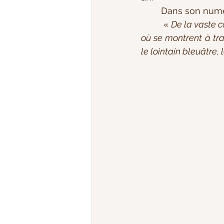
	Dans son numé
	 « 
De la vaste c
où se montrent à trav
le lointain bleuâtre,