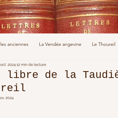
les anciennes
La Vendée angevine
Le Thoureil
euxième Guerre Mondiale
 oct. 2024
12 min de lecture
Un métier
Sumatra
e libre de la Taudi
ureil
llemin
Huon de Kermadec
Paulmier
Les an
nov. 2024
Delamare
Ayrault
Catastrophe climatique
B