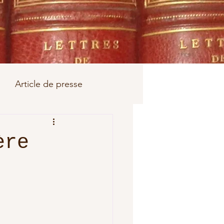
Article de presse
Bouchard
Joubert
ère
nées de misère
arbier