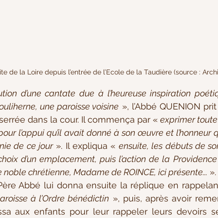
ite de la Loire depuis l’entrée de l’Ecole de la Taudière (source : Archi
ution d’une cantate due à l’heureuse inspiration poéti
uliherne, une paroisse voisine
 », l’Abbé QUENION prit 
 serrée dans la cour. Il commença par « 
exprimer toute 
ur l’appui qu’il avait donné à son œuvre et l’honneur qu’i
nie de ce jour
 ». Il expliqua « 
ensuite, les débuts de son
choix d’un emplacement, puis l’action de la Providence
ne noble chrétienne, Madame de ROINCE, ici présente...
 ».
ère Abbé lui donna ensuite la réplique en rappelan
paroisse à l’Ordre bénédictin
 », puis, après avoir reme
ssa aux enfants pour leur rappeler leurs devoirs sel