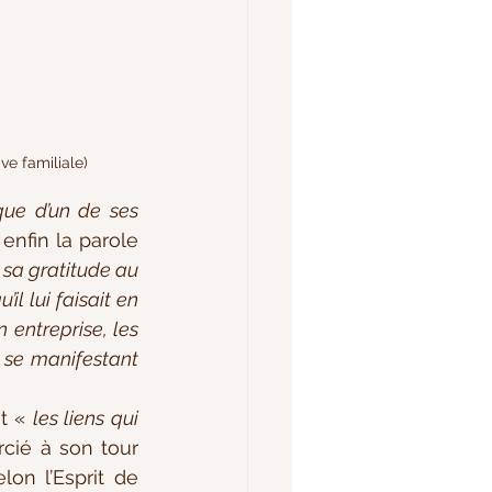
ve familiale)
que d’un de ses 
enfin la parole 
sa gratitude au 
l lui faisait en 
 entreprise, les 
 se manifestant 
t « 
les liens qui 
rcié à son tour 
on l’Esprit de 