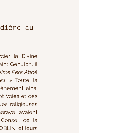
)
dière au 
nt Genulph, il 
sime Père Abbé 
les
 » Toute la 
ènement, ainsi 
 Voies et des 
s religieuses 
raye avaient 
Conseil de la 
BLIN, et leurs 