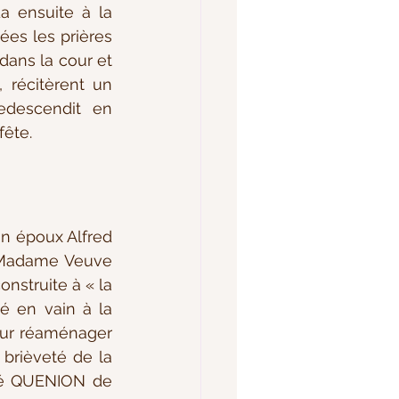
a ensuite à la 
es les prières 
ans la cour et 
 récitèrent un 
descendit en 
fête.
 Madame Veuve 
struite à « la 
sé en vain à la 
Municipalité dans les années 1880 par mon trisaïeul Henri JOUBERT, pour réaménager 
 brièveté de la 
bbé QUENION de 