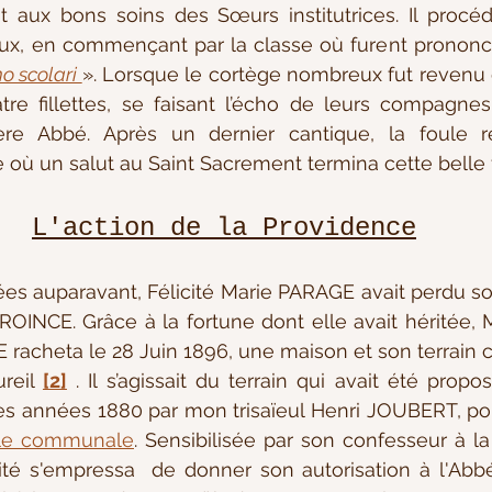
ant aux bons soins des Sœurs institutrices. Il procéd
eux, en commençant par la classe où furent prononcé
o scolari 
». Lorsque le cortège nombreux fut revenu d
re fillettes, se faisant l’écho de leurs compagnes,
e Abbé. Après un dernier cantique, la foule re
se où un salut au Saint Sacrement termina cette belle 
L'action de la Providence
OINCE. Grâce à la fortune dont elle avait héritée,
cheta le 28 Juin 1896, une maison et son terrain con
reil 
[2]
 . Il s’agissait du terrain qui avait été propo
cole communale
. Sensibilisée par son confesseur à la
licité s'empressa  de donner son autorisation à l'A