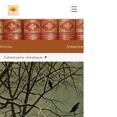
S'inscrire
Articles
Catastrophe climatique
Tous les articles
Cartes postales anciennes
La Vendée angevine
Le Thoureil
Article de presse
La Grande Guerre
La Deuxième Guerre