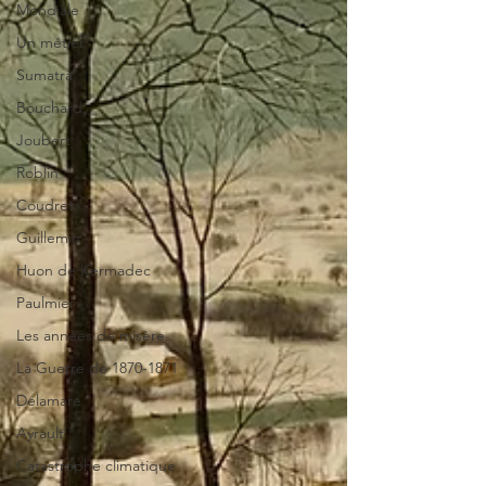
Mondiale
Un métier
Sumatra
Bouchard
Joubert
Roblin
Coudret
Guillemin
Huon de Kermadec
Paulmier
Les années de misère
La Guerre de 1870-1871
Delamare
Ayrault
Catastrophe climatique