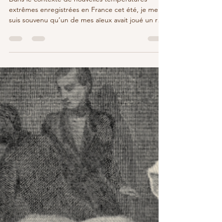
de Médecine au XVIIIème siècle
Dans le contexte de nouvelles températures
extrêmes enregistrées en France cet été, je me
suis souvenu qu’un de mes aïeux avait joué un rôle
dans l’observation de phénomènes
météorologiques et étudié leurs conséquences
sur le développement des épidémies au XVIIIème
siècle. Il s'appelait Louis Jacques AYRAULT. Il était
médecin dans le Poitou. Il devint correspondant
de la Société Royale de Médecine à la veille de la
Révolution. C’est son parcours que j’ai eu envie de
vous raco